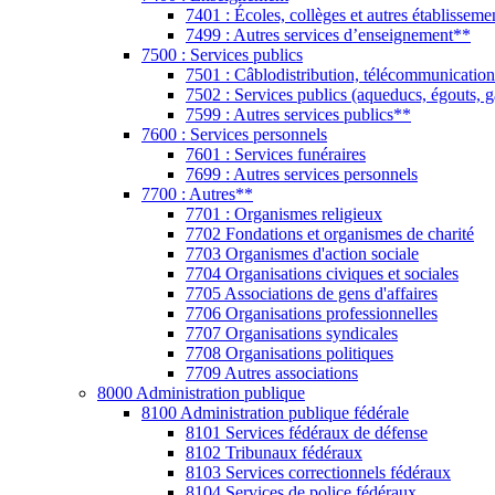
7401 : Écoles, collèges et autres établissem
7499 : Autres services d’enseignement**
7500 : Services publics
7501 : Câblodistribution, télécommunication
7502 : Services publics (aqueducs, égouts, ga
7599 : Autres services publics**
7600 : Services personnels
7601 : Services funéraires
7699 : Autres services personnels
7700 : Autres**
7701 : Organismes religieux
7702 Fondations et organismes de charité
7703 Organismes d'action sociale
7704 Organisations civiques et sociales
7705 Associations de gens d'affaires
7706 Organisations professionnelles
7707 Organisations syndicales
7708 Organisations politiques
7709 Autres associations
8000 Administration publique
8100 Administration publique fédérale
8101 Services fédéraux de défense
8102 Tribunaux fédéraux
8103 Services correctionnels fédéraux
8104 Services de police fédéraux