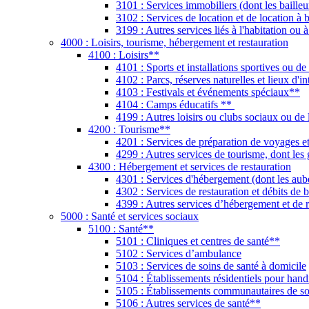
3101 : Services immobiliers (dont les baille
3102 : Services de location et de location à 
3199 : Autres services liés à l'habitation ou 
4000 : Loisirs, tourisme, hébergement et restauration
4100 : Loisirs**
4101 : Sports et installations sportives ou de
4102 : Parcs, réserves naturelles et lieux d'i
4103 : Festivals et événements spéciaux**
4104 : Camps éducatifs **
4199 : Autres loisirs ou clubs sociaux ou de 
4200 : Tourisme**
4201 : Services de préparation de voyages et
4299 : Autres services de tourisme, dont les
4300 : Hébergement et services de restauration
4301 : Services d'hébergement (dont les aube
4302 : Services de restauration et débits de b
4399 : Autres services d’hébergement et de 
5000 : Santé et services sociaux
5100 : Santé**
5101 : Cliniques et centres de santé**
5102 : Services d’ambulance
5103 : Services de soins de santé à domicile
5104 : Établissements résidentiels pour han
5105 : Établissements communautaires de so
5106 : Autres services de santé**