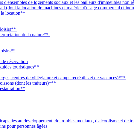
urs d'ensembles de logements sociaux et les bailleurs d'immeubles non ré
bail (dont la location de machines et matériel d'usage commercial et indu
à la location**
 loisirs**
nterprétation de la nature**
loisirs**
 de réservation
 guides touristiques**
rges, centres de villégiature et camps récréatifs et de vacances)***
oissons (dont les traiteurs)***
restauration**
dicaps liés au développement, de troubles mentaux, d'alcoolisme et de t
ins pour personnes âgées