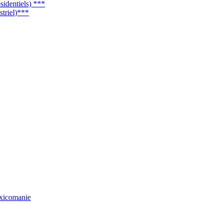
sidentiels) ***
striel)***
oxicomanie