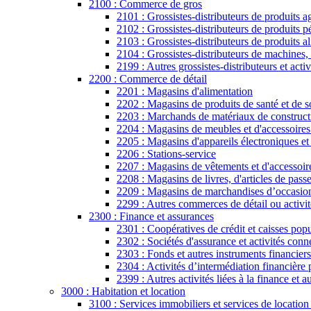
2100 : Commerce de gros
2101 : Grossistes-distributeurs de produits a
2102 : Grossistes-distributeurs de produits pé
2103 : Grossistes-distributeurs de produits a
2104 : Grossistes-distributeurs de machines, 
2199 : Autres grossistes-distributeurs et act
2200 : Commerce de détail
2201 : Magasins d'alimentation
2202 : Magasins de produits de santé et de s
2203 : Marchands de matériaux de constructio
2204 : Magasins de meubles et d'accessoire
2205 : Magasins d'appareils électroniques et
2206 : Stations-service
2207 : Magasins de vêtements et d'accessoir
2208 : Magasins de livres, d'articles de passe
2209 : Magasins de marchandises d’occasio
2299 : Autres commerces de détail ou activi
2300 : Finance et assurances
2301 : Coopératives de crédit et caisses popu
2302 : Sociétés d'assurance et activités con
2303 : Fonds et autres instruments financiers 
2304 : Activités d’intermédiation financière 
2399 : Autres activités liées à la finance et 
3000 : Habitation et location
3100 : Services immobiliers et services de location 