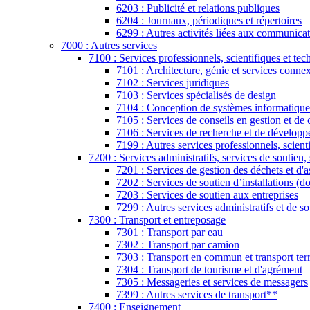
6203 : Publicité et relations publiques
6204 : Journaux, périodiques et répertoires
6299 : Autres activités liées aux communica
7000 : Autres services
7100 : Services professionnels, scientifiques et tec
7101 : Architecture, génie et services conne
7102 : Services juridiques
7103 : Services spécialisés de design
7104 : Conception de systèmes informatique
7105 : Services de conseils en gestion et de 
7106 : Services de recherche et de développ
7199 : Autres services professionnels, scient
7200 : Services administratifs, services de soutien,
7201 : Services de gestion des déchets et d'
7202 : Services de soutien d’installations (do
7203 : Services de soutien aux entreprises
7299 : Autres services administratifs et de s
7300 : Transport et entreposage
7301 : Transport par eau
7302 : Transport par camion
7303 : Transport en commun et transport terre
7304 : Transport de tourisme et d'agrément
7305 : Messageries et services de messagers
7399 : Autres services de transport**
7400 : Enseignement