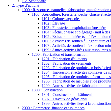
1.2. Secondaire
2. Type d’activité
1000 : Ressources naturelles, fabrication, transformation 
1100 : Agriculture, foresterie, pêche, chasse et acti
1101 : Cultures agricoles
1102 : Élevage
1103 : Foresterie et exploitation forestière
1104 : Pêche, chasse et piégeage (sauf à des 
1105 : Extraction minière (sauf l’extraction d
1106 : Activités de soutien à l’agriculture et à
1107 : Activités de soutien à l’extraction min
1199 : Autres activités liées aux ressources 
1200 : Fabrication et transformation
1201 : Fabrication d'aliments
1202 : Fabrication de vêtements
1203 : Fabrication de produits en bois (scier
1204 : Impression et activités connexes de s
1205 : Fabrication de produits informatiques
1206 : Fabrication de meubles et de produit
1299 : Autres activités de fabrication ou de
1300 : Construction
1301 : Construction de bâtiments
1302 : Travaux de génie civil
1399 : Autres activités liées à la constructio
2000 : Commerce, finance et assurances