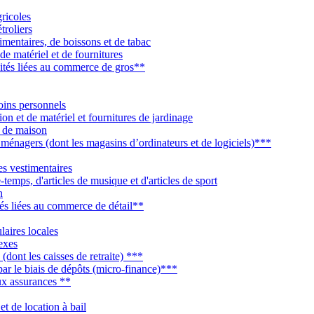
gricoles
troliers
limentaires, de boissons et de tabac
de matériel et de fournitures
ivités liées au commerce de gros**
oins personnels
n et de matériel et fournitures de jardinage
s de maison
 ménagers (dont les magasins d’ordinateurs et de logiciels)***
es vestimentaires
-temps, d'articles de musique et d'articles de sport
n
tés liées au commerce de détail**
laires locales
nexes
(dont les caisses de retraite) ***
par le biais de dépôts (micro-finance)***
aux assurances **
et de location à bail