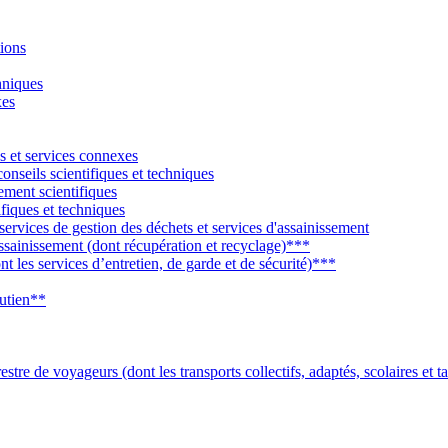
tions
hniques
xes
s et services connexes
conseils scientifiques et techniques
ement scientifiques
ifiques et techniques
 services de gestion des déchets et services d'assainissement
assainissement (dont récupération et recyclage)***
nt les services d’entretien, de garde et de sécurité)***
outien**
stre de voyageurs (dont les transports collectifs, adaptés, scolaires et t