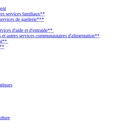
ent
tres services familiaux**
 services de garderie***
rvices d'aide et d'entraide**
es et autres services communautaires d'alimentation**
loi**
e**
atiques
ulture