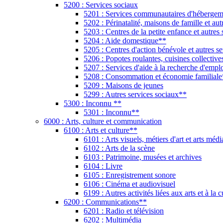
5200 : Services sociaux
5201 : Services communautaires d'hébergem
5202 : Périnatalité, maisons de famille et au
5203 : Centres de la petite enfance et autres
5204 : Aide domestique**
5205 : Centres d'action bénévole et autres se
5206 : Popotes roulantes, cuisines collectiv
5207 : Services d'aide à la recherche d'emp
5208 : Consommation et économie familial
5209 : Maisons de jeunes
5299 : Autres services sociaux**
5300 : Inconnu **
5301 : Inconnu**
6000 : Arts, culture et communication
6100 : Arts et culture**
6101 : Arts visuels, métiers d'art et arts médi
6102 : Arts de la scène
6103 : Patrimoine, musées et archives
6104 : Livre
6105 : Enregistrement sonore
6106 : Cinéma et audiovisuel
6199 : Autres activités liées aux arts et à la c
6200 : Communications**
6201 : Radio et télévision
6202 : Multimédia