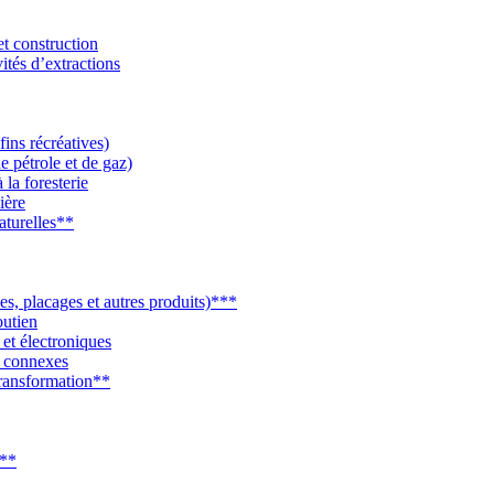
et construction
vités d’extractions
fins récréatives)
e pétrole et de gaz)
 la foresterie
ière
naturelles**
ies, placages et autres produits)***
outien
 et électroniques
s connexes
 transformation**
n**