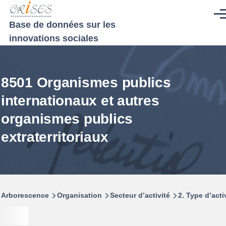
Aller au contenu principal
Men
Base de données sur les
innovations sociales
8501 Organismes publics
internationaux et autres
organismes publics
extraterritoriaux
Fil
Arborescence
Organisation
Secteur d’activité
2. Type d’acti
d'Ariane