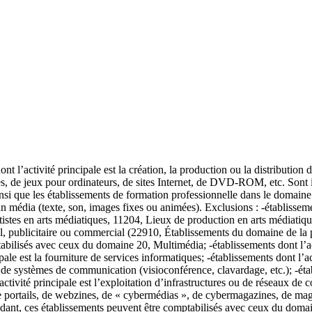
t l’activité principale est la création, la production ou la distribution
s, de jeux pour ordinateurs, de sites Internet, de DVD-ROM, etc. Sont i
 ainsi que les établissements de formation professionnelle dans le doma
 média (texte, son, images fixes ou animées). Exclusions : -établissement
tes en arts médiatiques, 11204, Lieux de production en arts médiatiques)
 publicitaire ou commercial (22910, Établissements du domaine de la publ
abilisés avec ceux du domaine 20, Multimédia; -établissements dont l’ac
pale est la fourniture de services informatiques; -établissements dont l’ac
 de systèmes de communication (visioconférence, clavardage, etc.); -établ
activité principale est l’exploitation d’infrastructures ou de réseaux de
de portails, de webzines, de « cybermédias », de cybermagazines, de mag
pendant, ces établissements peuvent être comptabilisés avec ceux du dom