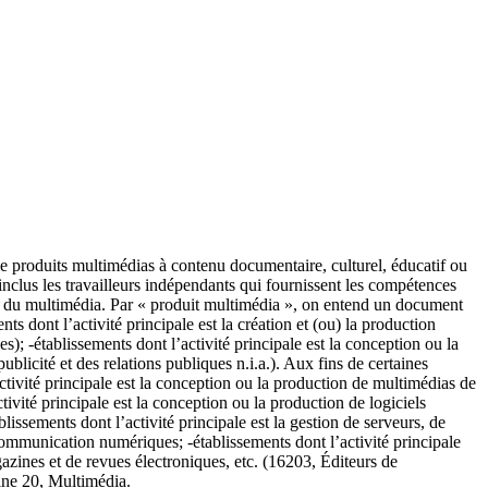
 de produits multimédias à contenu documentaire, culturel, éducatif ou
nclus les travailleurs indépendants qui fournissent les compétences
ine du multimédia. Par « produit multimédia », on entend un document
s dont l’activité principale est la création et (ou) la production
; -établissements dont l’activité principale est la conception ou la
icité et des relations publiques n.i.a.). Aux fins de certaines
tivité principale est la conception ou la production de multimédias de
tivité principale est la conception ou la production de logiciels
issements dont l’activité principale est la gestion de serveurs, de
 communication numériques; -établissements dont l’activité principale
azines et de revues électroniques, etc. (16203, Éditeurs de
aine 20, Multimédia.