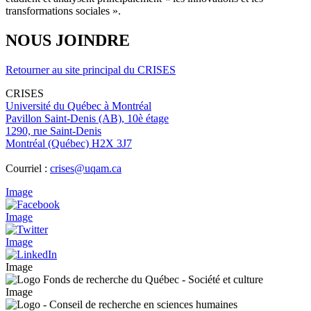
transformations sociales ».
NOUS JOINDRE
Retourner au site principal du CRISES
CRISES
Université du Québec à Montréal
Pavillon Saint-Denis (AB), 10è étage
1290, rue Saint-Denis
Montréal (Québec) H2X 3J7
Courriel :
crises@uqam.ca
Image
Image
Image
Image
Image