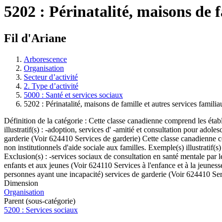
5202 : Périnatalité, maisons de f
Fil d'Ariane
Arborescence
Organisation
Secteur d’activité
2. Type d’activité
5000 : Santé et services sociaux
5202 : Périnatalité, maisons de famille et autres services famili
Définition de la catégorie : Cette classe canadienne comprend les établ
illustratif(s) : -adoption, services d' -amitié et consultation pour adol
garderie (Voir 624410 Services de garderie) Cette classe canadienne co
non institutionnels d'aide sociale aux familles. Exemple(s) illustratif(s
Exclusion(s) : -services sociaux de consultation en santé mentale par l
enfants et aux jeunes (Voir 624110 Services à l'enfance et à la jeune
personnes ayant une incapacité) services de garderie (Voir 624410 Ser
Dimension
Organisation
Parent (sous-catégorie)
5200 : Services sociaux