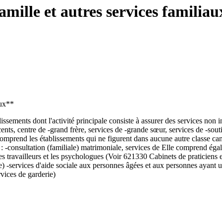
amille et autres services familia
aux**
issements dont l'activité principale consiste à assurer des services non i
escents, centre de -grand frère, services de -grande sœur, services de -sou
mprend les établissements qui ne figurent dans aucune autre classe canad
) : -consultation (familiale) matrimoniale, services de Elle comprend égal
es travailleurs et les psychologues (Voir 621330 Cabinets de praticiens 
sse) -services d'aide sociale aux personnes âgées et aux personnes ayant
vices de garderie)