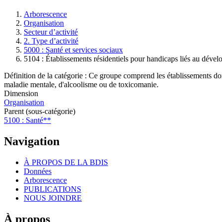
Arborescence
Organisation
Fil
Secteur d’activité
d'Ariane
2. Type d’activité
5000 : Santé et services sociaux
5104 : Établissements résidentiels pour handicaps liés au déve
Définition de la catégorie : Ce groupe comprend les établissements don
maladie mentale, d'alcoolisme ou de toxicomanie.
Dimension
Organisation
Parent (sous-catégorie)
5100 : Santé**
Navigation
À PROPOS DE LA BDIS
Données
Arborescence
PUBLICATIONS
NOUS JOINDRE
À propos