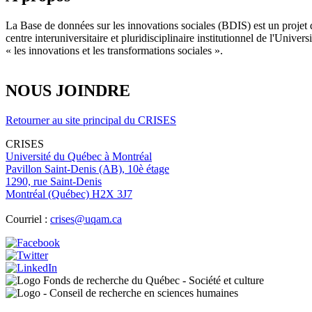
La Base de données sur les innovations sociales (BDIS) est un projet 
centre interuniversitaire et pluridisciplinaire institutionnel de l'Un
« les innovations et les transformations sociales ».
NOUS JOINDRE
Retourner au site principal du CRISES
CRISES
Université du Québec à Montréal
Pavillon Saint-Denis (AB), 10è étage
1290, rue Saint-Denis
Montréal (Québec) H2X 3J7
Courriel :
crises@uqam.ca
Image
Image
Image
Image
Image