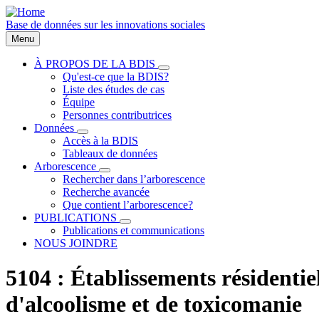
Aller
au
Base de données sur les innovations sociales
contenu
Menu
principal
À PROPOS DE LA BDIS
sous-
Qu'est-ce que la BDIS?
Main
navigation
Liste des études de cas
À
navigation
Équipe
PROPOS
Personnes contributrices
DE
LA
Données
sous-
BDIS
Accès à la BDIS
navigation
Tableaux de données
Données
Arborescence
sous-
Rechercher dans l’arborescence
navigation
Recherche avancée
Arborescence
Que contient l’arborescence?
PUBLICATIONS
sous-
Publications et communications
navigation
NOUS JOINDRE
PUBLICATIONS
5104 : Établissements résidenti
d'alcoolisme et de toxicomanie