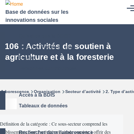
Aller au contenu principal
Men
Base de données sur les
innovations sociales
Qu'est-ce que la BDIS?
1106 : Activités de soutien à
Liste des études de cas
l’agriculture et à la foresterie
Équipe
Personnes contributrices
Fil
Arborescence
Organisation
Secteur d’activité
2. Type d’acti
Accès à la BDIS
d'Ariane
Tableaux de données
Définition de la catégorie : Ce sous-secteur comprend les
établissements dont l'activité principale consiste à offrir des
Rechercher dans l’arborescence