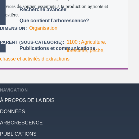
services de soutien essentiels à la production agricole et
Recherche avancée
forestière.
Que contient l’arborescence?
Organisation
DIMENSION
1100 : Agriculture,
PARENT (SOUS-CATÉGORIE)
Publications et communications
foresterie, pêche,
chasse et activités d’extractions
NAVIGATION
À PROPOS DE LA BDIS
DONNÉES
ARBORESCENCE
PUBLICATIONS