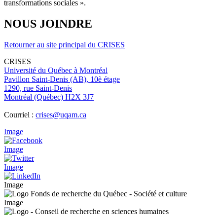
transformations sociales ».
NOUS JOINDRE
Retourner au site principal du CRISES
CRISES
Université du Québec à Montréal
Pavillon Saint-Denis (AB), 10è étage
1290, rue Saint-Denis
Montréal (Québec) H2X 3J7
Courriel :
crises@uqam.ca
Image
Image
Image
Image
Image