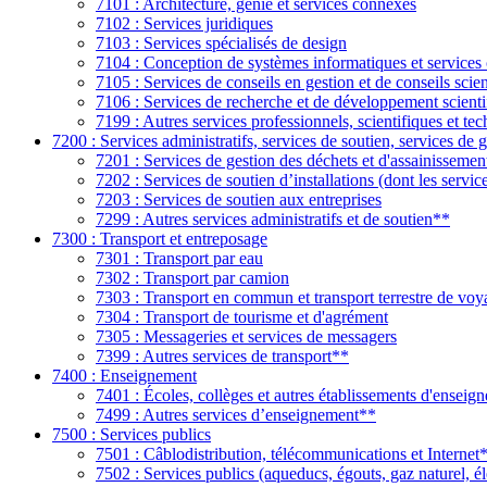
7101 : Architecture, génie et services connexes
7102 : Services juridiques
7103 : Services spécialisés de design
7104 : Conception de systèmes informatiques et services
7105 : Services de conseils en gestion et de conseils scien
7106 : Services de recherche et de développement scienti
7199 : Autres services professionnels, scientifiques et te
7200 : Services administratifs, services de soutien, services de 
7201 : Services de gestion des déchets et d'assainissemen
7202 : Services de soutien d’installations (dont les servic
7203 : Services de soutien aux entreprises
7299 : Autres services administratifs et de soutien**
7300 : Transport et entreposage
7301 : Transport par eau
7302 : Transport par camion
7303 : Transport en commun et transport terrestre de voyag
7304 : Transport de tourisme et d'agrément
7305 : Messageries et services de messagers
7399 : Autres services de transport**
7400 : Enseignement
7401 : Écoles, collèges et autres établissements d'ensei
7499 : Autres services d’enseignement**
7500 : Services publics
7501 : Câblodistribution, télécommunications et Internet
7502 : Services publics (aqueducs, égouts, gaz naturel, él