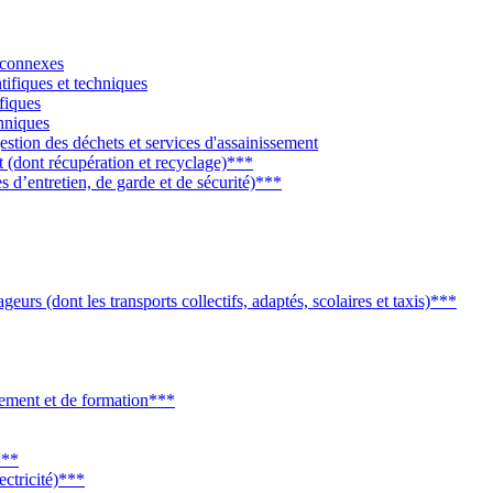
 connexes
tifiques et techniques
fiques
chniques
gestion des déchets et services d'assainissement
t (dont récupération et recyclage)***
es d’entretien, de garde et de sécurité)***
eurs (dont les transports collectifs, adaptés, scolaires et taxis)***
gnement et de formation***
***
ectricité)***