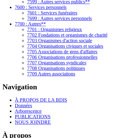
7599 : Autres services publics**
7600 : Services personnels
7601 : Services funéraires
7699 : Autres services personnels
7700 : Autres**
7701 : Organismes religieux
7702 Fondations et organismes de charité
7703 Organismes d'action sociale
7704 Organisations civiques et sociales
7705 Associations de gens d'affaires
7706 Organisations professionnelles
7707 Organisations syndicales
7708 Organisations politiques
7709 Autres associations
Navigation
À PROPOS DE LA BDIS
Données
Arborescence
PUBLICATIONS
NOUS JOINDRE
À propos