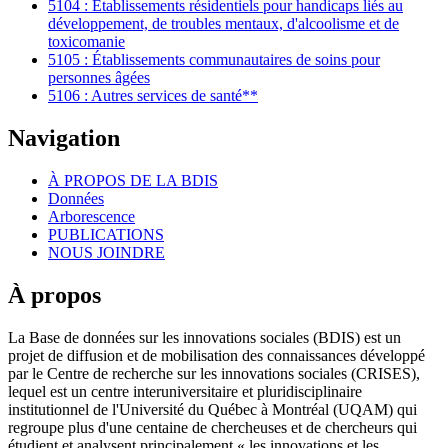
5104 : Établissements résidentiels pour handicaps liés au
développement, de troubles mentaux, d'alcoolisme et de
toxicomanie
5105 : Établissements communautaires de soins pour
personnes âgées
5106 : Autres services de santé**
Navigation
À PROPOS DE LA BDIS
Données
Arborescence
PUBLICATIONS
NOUS JOINDRE
À propos
La Base de données sur les innovations sociales (BDIS) est un
projet de diffusion et de mobilisation des connaissances développé
par le Centre de recherche sur les innovations sociales (CRISES),
lequel est un centre interuniversitaire et pluridisciplinaire
institutionnel de l'Université du Québec à Montréal (UQAM) qui
regroupe plus d'une centaine de chercheuses et de chercheurs qui
étudient et analysent principalement « les innovations et les