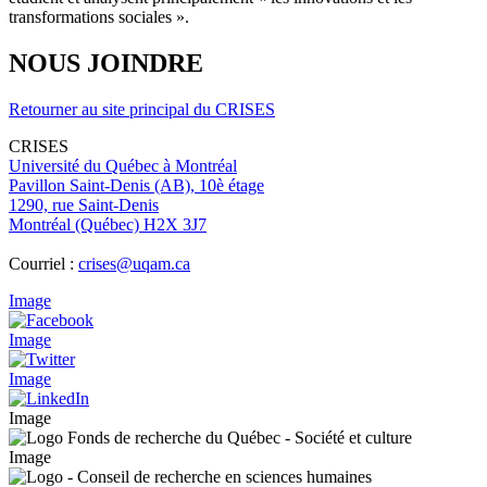
transformations sociales ».
NOUS JOINDRE
Retourner au site principal du CRISES
CRISES
Université du Québec à Montréal
Pavillon Saint-Denis (AB), 10è étage
1290, rue Saint-Denis
Montréal (Québec) H2X 3J7
Courriel :
crises@uqam.ca
Image
Image
Image
Image
Image