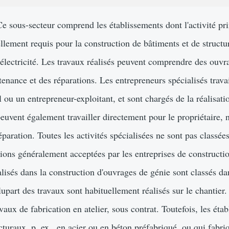
Ce sous-secteur comprend les établissements dont l'activité pri
ellement requis pour la construction de bâtiments et de struct
'électricité. Les travaux réalisés peuvent comprendre des ouvra
tenance et des réparations. Les entrepreneurs spécialisés trava
 ou un entrepreneur-exploitant, et sont chargés de la réalisati
 peuvent également travailler directement pour le propriétaire
éparation. Toutes les activités spécialisées ne sont pas classée
ctions généralement acceptées par les entreprises de constructi
alisés dans la construction d'ouvrages de génie sont classés da
upart des travaux sont habituellement réalisés sur le chantier
avaux de fabrication en atelier, sous contrat. Toutefois, les éta
cturaux, p. ex., en acier ou en béton préfabriqué, ou qui fabr