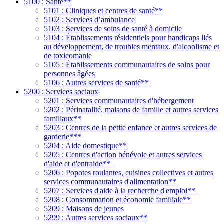
5100 : Santé**
5101 : Cliniques et centres de santé**
5102 : Services d’ambulance
5103 : Services de soins de santé à domicile
5104 : Établissements résidentiels pour handicaps liés
au développement, de troubles mentaux, d'alcoolisme et
de toxicomanie
5105 : Établissements communautaires de soins pour
personnes âgées
5106 : Autres services de santé**
5200 : Services sociaux
5201 : Services communautaires d'hébergement
5202 : Périnatalité, maisons de famille et autres services
familiaux**
5203 : Centres de la petite enfance et autres services de
garderie***
5204 : Aide domestique**
5205 : Centres d'action bénévole et autres services
d'aide et d'entraide**
5206 : Popotes roulantes, cuisines collectives et autres
services communautaires d'alimentation**
5207 : Services d'aide à la recherche d'emploi**
5208 : Consommation et économie familiale**
5209 : Maisons de jeunes
5299 : Autres services sociaux**