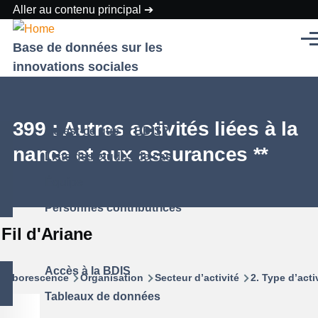
Aller au contenu principal
Men
Base de données sur les
innovations sociales
2399 : Autres activités liées à la
Qu'est-ce que la BDIS?
finance et aux assurances **
Liste des études de cas
Équipe
Personnes contributrices
Fil d'Ariane
Accès à la BDIS
Arborescence
Organisation
Secteur d’activité
2. Type d’acti
Tableaux de données