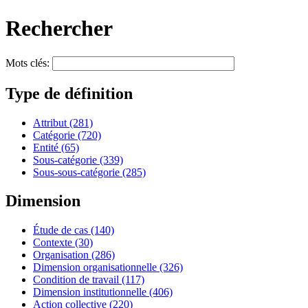
Rechercher
Mots clés:
Type de définition
Attribut
(281)
Catégorie
(720)
Entité
(65)
Sous-catégorie
(339)
Sous-sous-catégorie
(285)
Dimension
Étude de cas
(140)
Contexte
(30)
Organisation
(286)
Dimension organisationnelle
(326)
Condition de travail
(117)
Dimension institutionnelle
(406)
Action collective
(220)