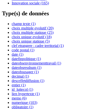
Innovation sociale
(165)
Type(s) de données
champ texte
(1)
choix multiple evolutif
(20)
choix multiple statique
(25)
choix unique evolutif
(18)
choix unique statique
(5)
clef etrangere : cadre territorial
(1)
code postal
(1)
date
(1)
datefinpolitique
(1)
dateobsenvironnementtravail
(1)
dateobsresshum
(1)
dateobsusager
(1)
decimal
(1)
desceffetdiffusion
(1)
entier
(1)
id_luttecol
(1)
lien hypertexte
(1)
memo
(6)
numerique
(103)
obligatoire
(1)