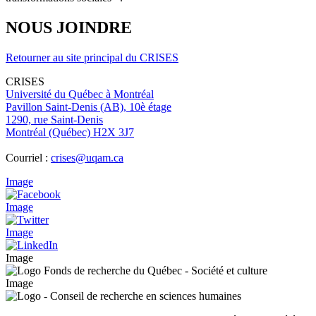
NOUS JOINDRE
Retourner au site principal du CRISES
CRISES
Université du Québec à Montréal
Pavillon Saint-Denis (AB), 10è étage
1290, rue Saint-Denis
Montréal (Québec) H2X 3J7
Courriel :
crises@uqam.ca
Image
Image
Image
Image
Image