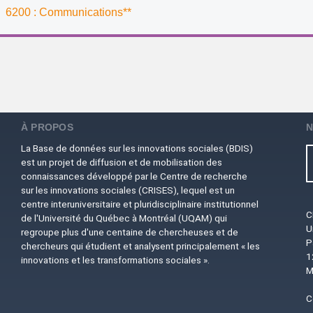
6200 : Communications**
À PROPOS
N
La Base de données sur les innovations sociales (BDIS)
est un projet de diffusion et de mobilisation des
connaissances développé par le Centre de recherche
sur les innovations sociales (CRISES), lequel est un
centre interuniversitaire et pluridisciplinaire institutionnel
C
de l'Université du Québec à Montréal (UQAM) qui
U
regroupe plus d'une centaine de chercheuses et de
P
chercheurs qui étudient et analysent principalement « les
1
innovations et les transformations sociales ».
M
C