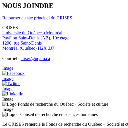
NOUS JOINDRE
Retourner au site principal du CRISES
CRISES
Université du Québec à Montréal
Pavillon Saint-Denis (AB), 10è étage
1290, rue Saint-Denis
Montréal (Québec) H2X 3J7
Courriel :
crises@uqam.ca
Image
Image
Image
Image
Image
Le CRISES remercie le Fonds de recherche du Québec – Société et cu