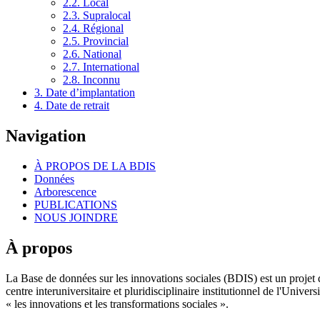
2.2. Local
2.3. Supralocal
2.4. Régional
2.5. Provincial
2.6. National
2.7. International
2.8. Inconnu
3. Date d’implantation
4. Date de retrait
Navigation
À PROPOS DE LA BDIS
Données
Arborescence
PUBLICATIONS
NOUS JOINDRE
À propos
La Base de données sur les innovations sociales (BDIS) est un projet 
centre interuniversitaire et pluridisciplinaire institutionnel de l'Un
« les innovations et les transformations sociales ».