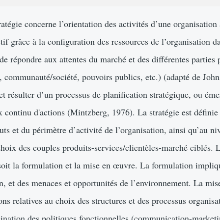
tratégie concerne l’orientation des activités d’une organisation
ctif grâce à la configuration des ressources de l’organisation
de répondre aux attentes du marché et des différentes parties p
, communauté/société, pouvoirs publics, etc.) (adapté de Johns
 et résulter d’un processus de planification stratégique, ou ém
 continu d'actions (Mintzberg, 1976). La stratégie est définie
 buts et du périmètre d’activité de l’organisation, ainsi qu’au 
choix des couples produits-services/clientèles-marché ciblés. 
oit la formulation et la mise en œuvre. La formulation impliq
ion, et des menaces et opportunités de l’environnement. La mis
ons relatives au choix des structures et des processus organisat
mination des politiques fonctionnelles (communication-marketi