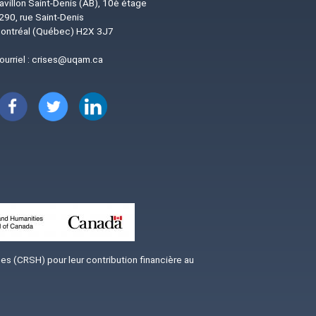
avillon Saint-Denis (AB), 10è étage
290, rue Saint-Denis
ontréal (Québec) H2X 3J7
ourriel :
crises@uqam.ca
Image
Image
Image
s (CRSH) pour leur contribution financière au