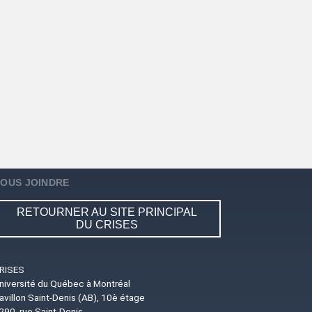
OUS JOINDRE
RETOURNER AU SITE PRINCIPAL
DU CRISES
RISES
niversité du Québec à Montréal
avillon Saint-Denis (AB), 10è étage
290, rue Saint-Denis