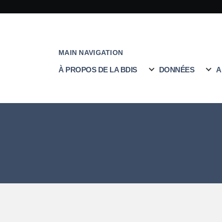
MAIN NAVIGATION
À PROPOS DE LA BDIS
DONNÉES
A
sous-navigation Arborescence
sous-navigation PUBLICATIONS