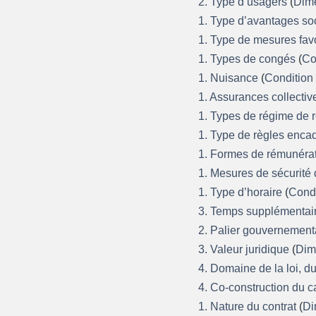
2. Type d’usagers
(
Dime
1. Type d’avantages s
1. Type de mesures favor
1. Types de congés
(
Co
1. Nuisance
(
Condition 
1. Assurances collecti
1. Types de régime de r
1. Type de règles enca
1. Formes de rémunéra
1. Mesures de sécurité
1. Type d’horaire
(
Condi
3. Temps supplémentai
2. Palier gouvernement
3. Valeur juridique
(
Dime
4. Domaine de la loi, d
4. Co-construction du c
1. Nature du contrat
(
Di