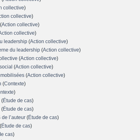
n collective
)
tion collective
)
n
(
Action collective
)
Action collective
)
du leadership
(
Action collective
)
erne du leadership
(
Action collective
)
collective
(
Action collective
)
social
(
Action collective
)
 mobilisées
(
Action collective
)
on
(
Contexte
)
ntexte
)
r
(
Étude de cas
)
r
(
Étude de cas
)
S de l’auteur
(
Étude de cas
)
(
Étude de cas
)
de cas
)