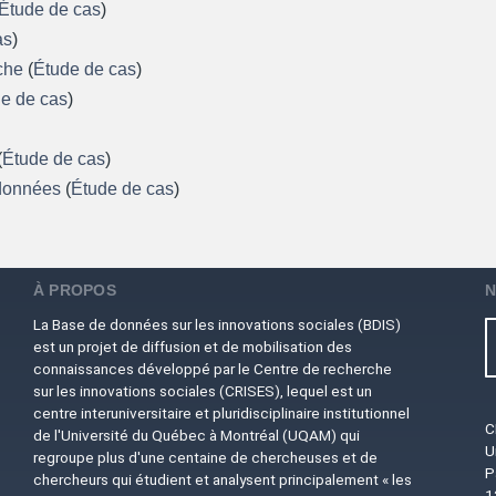
Étude de cas
)
as
)
rche
(
Étude de cas
)
e de cas
)
(
Étude de cas
)
 données
(
Étude de cas
)
À PROPOS
N
La Base de données sur les innovations sociales (BDIS)
est un projet de diffusion et de mobilisation des
connaissances développé par le Centre de recherche
sur les innovations sociales (CRISES), lequel est un
centre interuniversitaire et pluridisciplinaire institutionnel
C
de l'Université du Québec à Montréal (UQAM) qui
U
regroupe plus d'une centaine de chercheuses et de
P
chercheurs qui étudient et analysent principalement « les
1