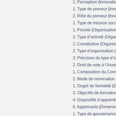
1. Perception
(
Innovati
1. Type de preneur
(
Inn
2. Rôle du preneur
(
Inn
1. Type de mission soc
1. Priorité
(
Organisatio
2. Type d’activité
(
Organ
1. Constitution
(
Organis
2. Type d’organisation
(
3. Précision du type d’
2. Droit de vote à l’A
1. Composition du Cons
2. Mode de nomination
1. Degré de formalité
(
D
2. Objectifs de formati
4. Dispositifs d’appren
6. Apprenants
(
Dimensi
1. Type de gouvernan