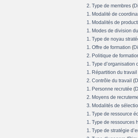
2. Type de membres
(
D
1. Modalité de coordina
1. Modalités de produc
1. Modes de division du
1. Type de noyau strat
1. Offre de formation
(
D
2. Politique de formati
1. Type d’organisation
1. Répartition du travai
2. Contrôle du travail
(
D
1. Personne recrutée
(
D
2. Moyens de recrutem
3. Modalités de sélecti
1. Type de ressource 
1. Type de ressources
1. Type de stratégie d’