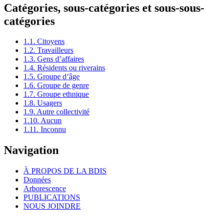
Catégories, sous-catégories et sous-sous-
catégories
1.1. Citoyens
1.2. Travailleurs
1.3. Gens d’affaires
1.4. Résidents ou riverains
1.5. Groupe d’âge
1.6. Groupe de genre
1.7. Groupe ethnique
1.8. Usagers
1.9. Autre collectivité
1.10. Aucun
1.11. Inconnu
Navigation
À PROPOS DE LA BDIS
Données
Arborescence
PUBLICATIONS
NOUS JOINDRE