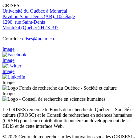
CRISES
Université du Québec à Montréal
Pavillon Saint-Denis (AB), 10è étage
1290, rue Saint-Denis
Montréal (Québec) H2X 3J7
Courriel :
crises@uqam.ca
Image
Image
Image
Image
Image
Le CRISES remercie le Fonds de recherche du Québec – Société et
culture (FRQSC) et le Conseil de recherches en sciences humaines
(CRSH) pour leur contribution financière au développement de la
BDIS et de cette interface Web.
© 2026 Centre de recherche sur les innovations sociales (CRISES)
-