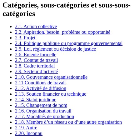
Catégories, sous-catégories et sous-sous-
catégories
2.1. Action collective
2.2. Aspiration, besoin, problème ou opportunité
2.3. Projet
2.4. Politique publique ou programme gouvernemental
2.5. Loi, règlement ou décision de justice
2.6. Entente formelle
2.7. Contrat de travail
2.8. Cadre territorial
2.9. Secteur d’activité
2.10. Gouvernance organisationnelle
2.11 Conditions de travail
2.12. Activité de diffusion
2.13. Soutien financier ou technique
2.14. Statut juridique
2.15. Changement de nom
2.16. Organisation du travail
2.17. Modalités de production
2.18. Membre d’un réseau ou d’une autre organisation
2.19. Autre
2.20. Inconnu