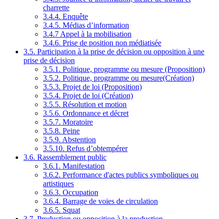
charrette
3.4.4. Enquête
3.4.5. Médias d’information
3.4.7 Appel à la mobilisation
3.4.6. Prise de position non médiatisée
3.5. Participation à la prise de décision ou opposition à une
prise de décision
3.5.1. Politique, programme ou mesure (Proposition)
3.5.2. Politique, programme ou mesure(Création)
3.5.3. Projet de loi (Proposition)
3.5.4. Projet de loi (Création)
3.5.5. Résolution et motion
3.5.6. Ordonnance et décret
3.5.7. Moratoire
3.5.8. Peine
3.5.9. Abstention
3.5.10. Refus d’obtempérer
3.6. Rassemblement public
3.6.1. Manifestation
3.6.2. Performance d'actes publics symboliques ou
artistiques
3.6.3. Occupation
3.6.4. Barrage de voies de circulation
3.6.5. Squat
3.7. Production ou opposition à la production