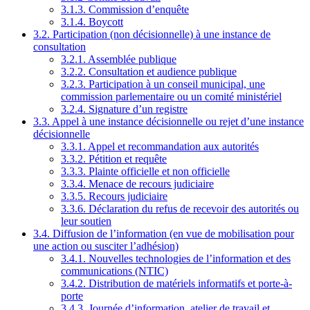
3.1.3. Commission d’enquête
3.1.4. Boycott
3.2. Participation (non décisionnelle) à une instance de
consultation
3.2.1. Assemblée publique
3.2.2. Consultation et audience publique
3.2.3. Participation à un conseil municipal, une
commission parlementaire ou un comité ministériel
3.2.4. Signature d’un registre
3.3. Appel à une instance décisionnelle ou rejet d’une instance
décisionnelle
3.3.1. Appel et recommandation aux autorités
3.3.2. Pétition et requête
3.3.3. Plainte officielle et non officielle
3.3.4. Menace de recours judiciaire
3.3.5. Recours judiciaire
3.3.6. Déclaration du refus de recevoir des autorités ou
leur soutien
3.4. Diffusion de l’information (en vue de mobilisation pour
une action ou susciter l’adhésion)
3.4.1. Nouvelles technologies de l’information et des
communications (NTIC)
3.4.2. Distribution de matériels informatifs et porte-à-
porte
3.4.3. Journée d’information, atelier de travail et