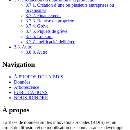
3.7.1. Création d’une ou plusieurs entreprises ou
organismes
3.7.2. Financement
3.7.3. Reprise de propriété
3.7.4. Grève
3.7.5. Piquets de grève
3.7.6. Lockout
3.7.7. Inefficacité délibérée
3.8. Autre
3.8.8. Autre
Navigation
À PROPOS DE LA BDIS
Données
Arborescence
PUBLICATIONS
NOUS JOINDRE
À propos
La Base de données sur les innovations sociales (BDIS) est un
projet de diffusion et de mobilisation des connaissances développé