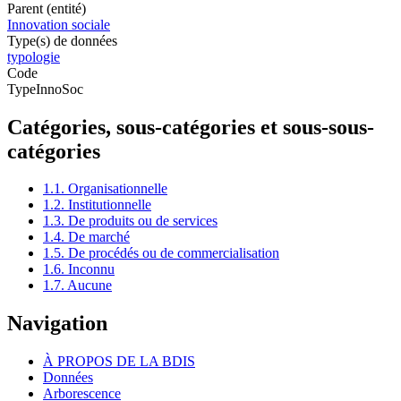
Parent (entité)
Innovation sociale
Type(s) de données
typologie
Code
TypeInnoSoc
Catégories, sous-catégories et sous-sous-
catégories
1.1. Organisationnelle
1.2. Institutionnelle
1.3. De produits ou de services
1.4. De marché
1.5. De procédés ou de commercialisation
1.6. Inconnu
1.7. Aucune
Navigation
À PROPOS DE LA BDIS
Données
Arborescence