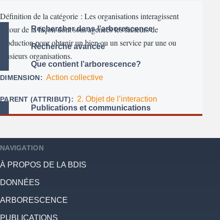
Définition de la catégorie : Les organisations interagissent
autour de la façon dont sont agencés les facteurs de
Rechercher dans l’arborescence
production pour obtenir un bien ou un service par une ou
Recherche avancée
plusieurs organisations.
Que contient l’arborescence?
Action collective
DIMENSION
2. Objet de l’interaction
PARENT (ATTRIBUT)
Publications et communications
NAVIGATION
À PROPOS DE LA BDIS
DONNÉES
ARBORESCENCE
PUBLICATIONS