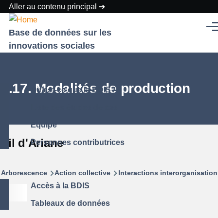
Aller au contenu principal
Men
Base de données sur les
innovations sociales
2.17. Modalités de production
Qu'est-ce que la BDIS?
Liste des études de cas
Équipe
Fil d'Ariane
Personnes contributrices
Arborescence
Action collective
Interactions interorganisation
Accès à la BDIS
Tableaux de données