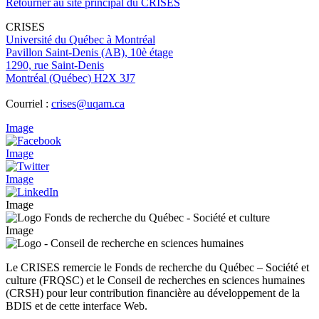
Retourner au site principal du CRISES
CRISES
Université du Québec à Montréal
Pavillon Saint-Denis (AB), 10è étage
1290, rue Saint-Denis
Montréal (Québec) H2X 3J7
Courriel :
crises@uqam.ca
Image
Image
Image
Image
Image
Le CRISES remercie le Fonds de recherche du Québec – Société et
culture (FRQSC) et le Conseil de recherches en sciences humaines
(CRSH) pour leur contribution financière au développement de la
BDIS et de cette interface Web.