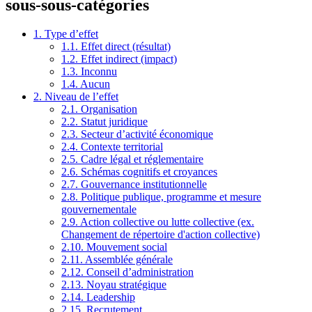
sous-sous-catégories
1. Type d’effet
1.1. Effet direct (résultat)
1.2. Effet indirect (impact)
1.3. Inconnu
1.4. Aucun
2. Niveau de l’effet
2.1. Organisation
2.2. Statut juridique
2.3. Secteur d’activité économique
2.4. Contexte territorial
2.5. Cadre légal et réglementaire
2.6. Schémas cognitifs et croyances
2.7. Gouvernance institutionnelle
2.8. Politique publique, programme et mesure
gouvernementale
2.9. Action collective ou lutte collective (ex.
Changement de répertoire d'action collective)
2.10. Mouvement social
2.11. Assemblée générale
2.12. Conseil d’administration
2.13. Noyau stratégique
2.14. Leadership
2.15. Recrutement