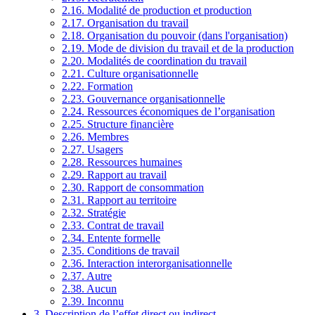
2.16. Modalité de production et production
2.17. Organisation du travail
2.18. Organisation du pouvoir (dans l'organisation)
2.19. Mode de division du travail et de la production
2.20. Modalités de coordination du travail
2.21. Culture organisationnelle
2.22. Formation
2.23. Gouvernance organisationnelle
2.24. Ressources économiques de l’organisation
2.25. Structure financière
2.26. Membres
2.27. Usagers
2.28. Ressources humaines
2.29. Rapport au travail
2.30. Rapport de consommation
2.31. Rapport au territoire
2.32. Stratégie
2.33. Contrat de travail
2.34. Entente formelle
2.35. Conditions de travail
2.36. Interaction interorganisationnelle
2.37. Autre
2.38. Aucun
2.39. Inconnu
3. Description de l’effet direct ou indirect