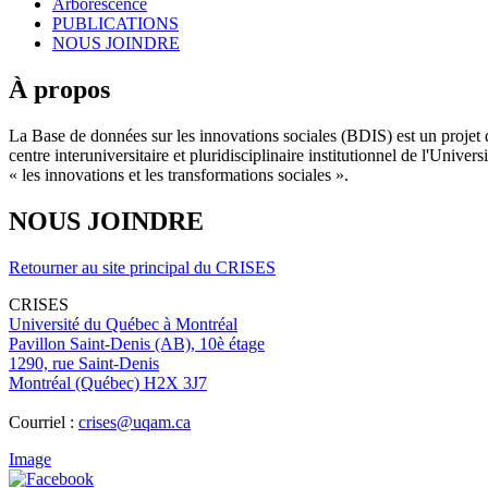
Arborescence
PUBLICATIONS
NOUS JOINDRE
À propos
La Base de données sur les innovations sociales (BDIS) est un projet 
centre interuniversitaire et pluridisciplinaire institutionnel de l'Un
« les innovations et les transformations sociales ».
NOUS JOINDRE
Retourner au site principal du CRISES
CRISES
Université du Québec à Montréal
Pavillon Saint-Denis (AB), 10è étage
1290, rue Saint-Denis
Montréal (Québec) H2X 3J7
Courriel :
crises@uqam.ca
Image