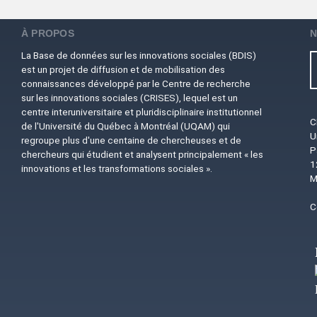
À PROPOS
N
La Base de données sur les innovations sociales (BDIS)
est un projet de diffusion et de mobilisation des
connaissances développé par le Centre de recherche
sur les innovations sociales (CRISES), lequel est un
centre interuniversitaire et pluridisciplinaire institutionnel
C
de l'Université du Québec à Montréal (UQAM) qui
U
regroupe plus d'une centaine de chercheuses et de
P
chercheurs qui étudient et analysent principalement « les
1
innovations et les transformations sociales ».
M
C