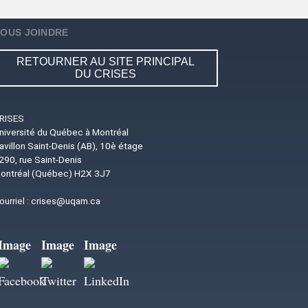
OUS JOINDRE
RETOURNER AU SITE PRINCIPAL
DU CRISES
RISES
niversité du Québec à Montréal
avillon Saint-Denis (AB), 10è étage
290, rue Saint-Denis
ontréal (Québec) H2X 3J7
ourriel :
crises@uqam.ca
Image
Image
Image