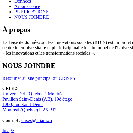
Données
Arborescence
PUBLICATIONS
NOUS JOINDRE
À propos
La Base de données sur les innovations sociales (BDIS) est un projet 
centre interuniversitaire et pluridisciplinaire institutionnel de l'Un
« les innovations et les transformations sociales ».
NOUS JOINDRE
Retourner au site principal du CRISES
CRISES
Université du Québec à Montréal
Pavillon Saint-Denis (AB), 10è étage
1290, rue Saint-Denis
Montréal (Québec) H2X 3J7
Courriel :
crises@uqam.ca
Image