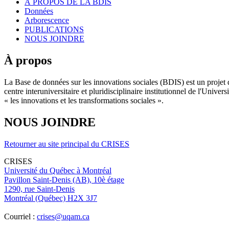
À PROPOS DE LA BDIS
Données
Arborescence
PUBLICATIONS
NOUS JOINDRE
À propos
La Base de données sur les innovations sociales (BDIS) est un projet 
centre interuniversitaire et pluridisciplinaire institutionnel de l'Un
« les innovations et les transformations sociales ».
NOUS JOINDRE
Retourner au site principal du CRISES
CRISES
Université du Québec à Montréal
Pavillon Saint-Denis (AB), 10è étage
1290, rue Saint-Denis
Montréal (Québec) H2X 3J7
Courriel :
crises@uqam.ca