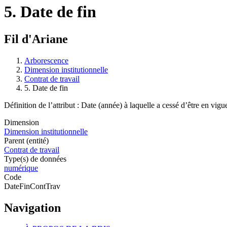
5. Date de fin
Fil d'Ariane
Arborescence
Dimension institutionnelle
Contrat de travail
5. Date de fin
Définition de l’attribut : Date (année) à laquelle a cessé d’être en vigue
Dimension
Dimension institutionnelle
Parent (entité)
Contrat de travail
Type(s) de données
numérique
Code
DateFinContTrav
Navigation