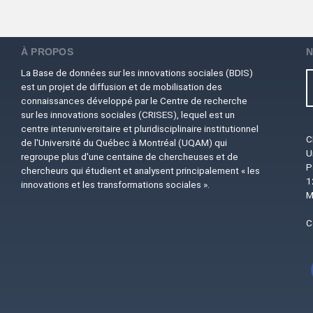
À PROPOS
N
La Base de données sur les innovations sociales (BDIS)
est un projet de diffusion et de mobilisation des
connaissances développé par le Centre de recherche
sur les innovations sociales (CRISES), lequel est un
centre interuniversitaire et pluridisciplinaire institutionnel
C
de l'Université du Québec à Montréal (UQAM) qui
U
regroupe plus d'une centaine de chercheuses et de
P
chercheurs qui étudient et analysent principalement « les
1
innovations et les transformations sociales ».
M
C