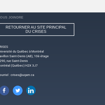
OUS JOINDRE
RETOURNER AU SITE PRINCIPAL
DU CRISES
RISES
niversité du Québec à Montréal
avillon Saint-Denis (AB), 10è étage
290, rue Saint-Denis
ontréal (Québec) H2X 3J7
ourriel :
crises@uqam.ca
Image
Image
Image