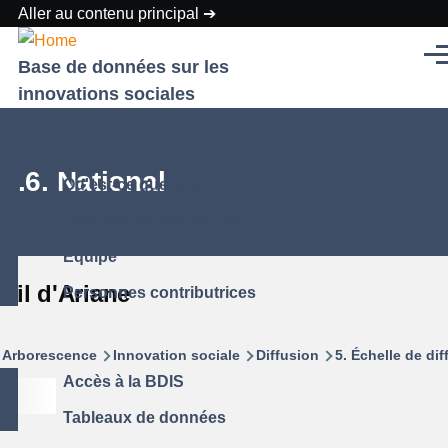
Aller au contenu principal
Men
Base de données sur les
innovations sociales
5.6. National
Qu'est-ce que la BDIS?
Liste des études de cas
Équipe
Fil d'Ariane
Personnes contributrices
Arborescence
Innovation sociale
Diffusion
5. Échelle de di
Accès à la BDIS
Tableaux de données