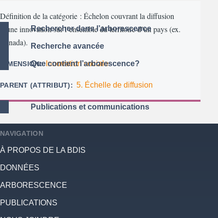
Définition de la catégorie : Échelon couvrant la diffusion
d’une innovation sur l’ensemble du territoire d’un pays (ex.
Rechercher dans l’arborescence
Canada).
Recherche avancée
Innovation sociale
Que contient l’arborescence?
DIMENSION
5. Échelle de diffusion
PARENT (ATTRIBUT)
Publications et communications
NAVIGATION
À PROPOS DE LA BDIS
DONNÉES
ARBORESCENCE
PUBLICATIONS