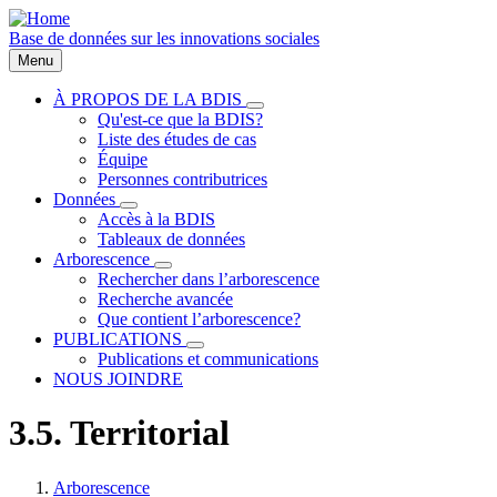
Aller
au
Base de données sur les innovations sociales
contenu
Menu
principal
À PROPOS DE LA BDIS
sous-
Qu'est-ce que la BDIS?
Main
navigation
Liste des études de cas
À
navigation
Équipe
PROPOS
Personnes contributrices
DE
LA
Données
sous-
BDIS
Accès à la BDIS
navigation
Tableaux de données
Données
Arborescence
sous-
Rechercher dans l’arborescence
navigation
Recherche avancée
Arborescence
Que contient l’arborescence?
PUBLICATIONS
sous-
Publications et communications
navigation
NOUS JOINDRE
PUBLICATIONS
3.5. Territorial
Arborescence