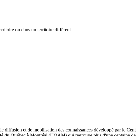
ritoire ou dans un territoire différent.
de diffusion et de mobilisation des connaissances développé par le Cent
iversité du Québec à Montréal (UQAM) qui regroupe plus d'une centaine d