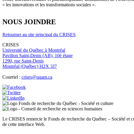
« les innovations et les transformations sociales ».
NOUS JOINDRE
Retourner au site principal du CRISES
CRISES
Université du Québec à Montréal
Pavillon Saint-Denis (AB), 10è étage
1290, rue Saint-Denis
Montréal (Québec) H2X 3J7
Courriel :
crises@uqam.ca
Image
Image
Image
Image
Image
Le CRISES remercie le Fonds de recherche du Québec – Société et cu
de cette interface Web.