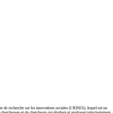
re de recherche sur les innovations sociales (CRISES), lequel est un
e chercheuses et de chercheurs qui étudient et analysent principalement