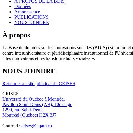
À PROPOS DE LA BDIS
Données
Arborescence
PUBLICATIONS
NOUS JOINDRE
À propos
La Base de données sur les innovations sociales (BDIS) est un projet 
centre interuniversitaire et pluridisciplinaire institutionnel de l'Un
« les innovations et les transformations sociales ».
NOUS JOINDRE
Retourner au site principal du CRISES
CRISES
Université du Québec à Montréal
Pavillon Saint-Denis (AB), 10è étage
1290, rue Saint-Denis
Montréal (Québec) H2X 3J7
Courriel :
crises@uqam.ca