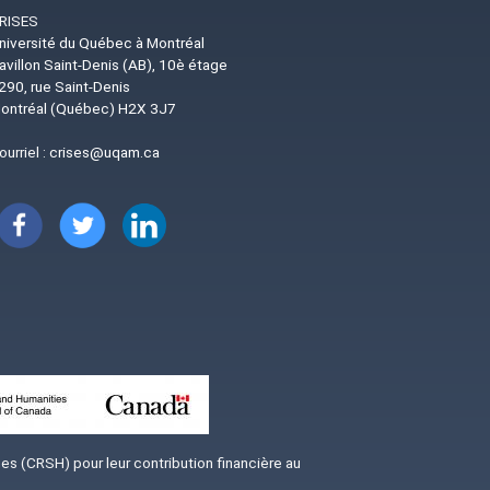
RISES
niversité du Québec à Montréal
avillon Saint-Denis (AB), 10è étage
290, rue Saint-Denis
ontréal (Québec) H2X 3J7
ourriel :
crises@uqam.ca
Image
Image
Image
s (CRSH) pour leur contribution financière au