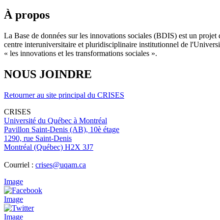
À propos
La Base de données sur les innovations sociales (BDIS) est un projet 
centre interuniversitaire et pluridisciplinaire institutionnel de l'Un
« les innovations et les transformations sociales ».
NOUS JOINDRE
Retourner au site principal du CRISES
CRISES
Université du Québec à Montréal
Pavillon Saint-Denis (AB), 10è étage
1290, rue Saint-Denis
Montréal (Québec) H2X 3J7
Courriel :
crises@uqam.ca
Image
Image
Image