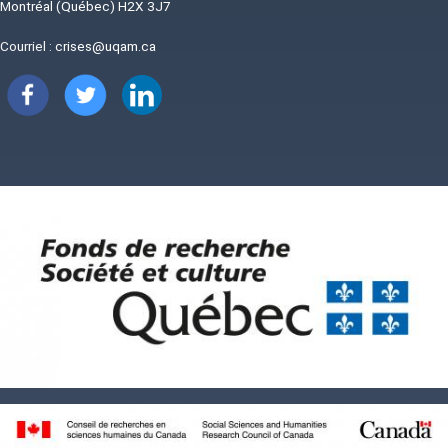
Montréal (Québec) H2X 3J7
Courriel :
crises@uqam.ca
Image
Image
Image
Image
Image