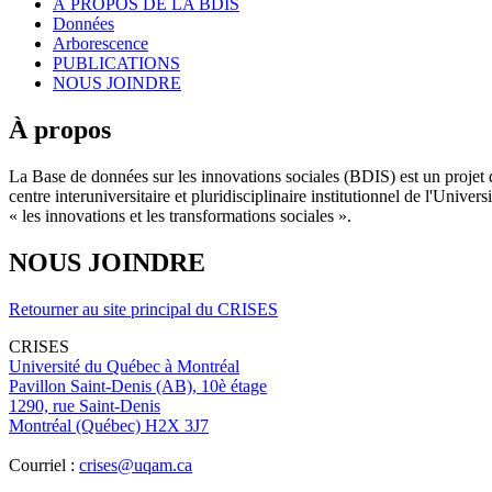
À PROPOS DE LA BDIS
Données
Arborescence
PUBLICATIONS
NOUS JOINDRE
À propos
La Base de données sur les innovations sociales (BDIS) est un projet 
centre interuniversitaire et pluridisciplinaire institutionnel de l'Un
« les innovations et les transformations sociales ».
NOUS JOINDRE
Retourner au site principal du CRISES
CRISES
Université du Québec à Montréal
Pavillon Saint-Denis (AB), 10è étage
1290, rue Saint-Denis
Montréal (Québec) H2X 3J7
Courriel :
crises@uqam.ca