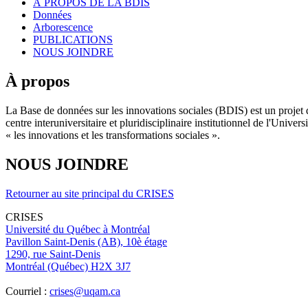
À PROPOS DE LA BDIS
Données
Arborescence
PUBLICATIONS
NOUS JOINDRE
À propos
La Base de données sur les innovations sociales (BDIS) est un projet 
centre interuniversitaire et pluridisciplinaire institutionnel de l'Un
« les innovations et les transformations sociales ».
NOUS JOINDRE
Retourner au site principal du CRISES
CRISES
Université du Québec à Montréal
Pavillon Saint-Denis (AB), 10è étage
1290, rue Saint-Denis
Montréal (Québec) H2X 3J7
Courriel :
crises@uqam.ca