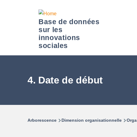
Aller au contenu principal
Base de données
sur les
sous-navigation À PROPOS DE LA BDIS
sous-navigation Données
innovations
sociales
4. Date de début
Arborescence
Dimension organisationnelle
Orga
Fil