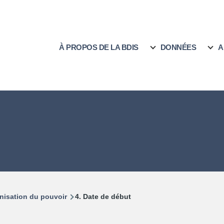
À PROPOS DE LA BDIS
DONNÉES
A
MAIN
sous-navigation Arborescence
sous-navigation PUBLICATIONS
NAVIGATION
nisation du pouvoir
4. Date de début