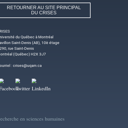
RETOURNER AU SITE PRINCIPAL
DU CRISES
RISES
niversité du Québec à Montréal
avillon Saint-Denis (AB), 10è étage
290, rue Saint-Denis
ontréal (Québec) H2X 3J7
ourriel :
crises@uqam.ca
Image
Image
Image