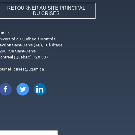
RETOURNER AU SITE PRINCIPAL
DU CRISES
RISES
niversité du Québec à Montréal
avillon Saint-Denis (AB), 10è étage
290, rue Saint-Denis
ontréal (Québec) H2X 3J7
ourriel :
crises@uqam.ca
Image
Image
Image