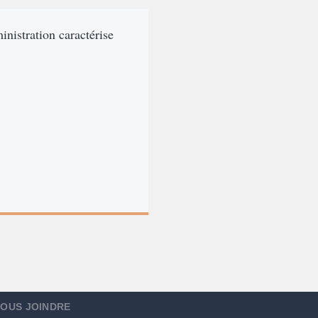
inistration caractérise
OUS JOINDRE