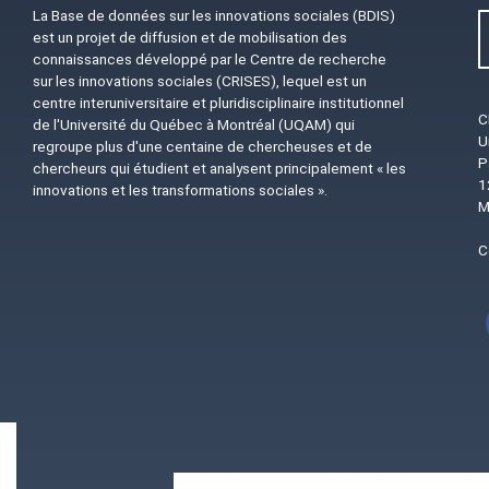
La Base de données sur les innovations sociales (BDIS)
est un projet de diffusion et de mobilisation des
connaissances développé par le Centre de recherche
sur les innovations sociales (CRISES), lequel est un
centre interuniversitaire et pluridisciplinaire institutionnel
C
de l'Université du Québec à Montréal (UQAM) qui
U
regroupe plus d'une centaine de chercheuses et de
P
chercheurs qui étudient et analysent principalement « les
1
innovations et les transformations sociales ».
M
C