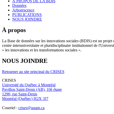
À PROPOS DE LA BDIS
Données
Arborescence
PUBLICATIONS
NOUS JOINDRE
À propos
La Base de données sur les innovations sociales (BDIS) est un projet 
centre interuniversitaire et pluridisciplinaire institutionnel de l'Un
« les innovations et les transformations sociales ».
NOUS JOINDRE
Retourner au site principal du CRISES
CRISES
Université du Québec à Montréal
Pavillon Saint-Denis (AB), 10è étage
1290, rue Saint-Denis
Montréal (Québec) H2X 3J7
Courriel :
crises@uqam.ca