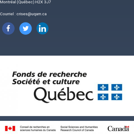
Montréal (Québec) H2X 3J7
Courriel :
crises@uqam.ca
Image
Image
Image
Image
Image