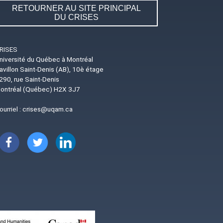
RETOURNER AU SITE PRINCIPAL
DU CRISES
RISES
niversité du Québec à Montréal
avillon Saint-Denis (AB), 10è étage
290, rue Saint-Denis
ontréal (Québec) H2X 3J7
ourriel :
crises@uqam.ca
Image
Image
Image