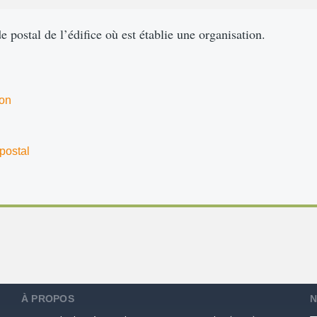
de postal de l’édifice où est établie une organisation.
ion
postal
À PROPOS
N