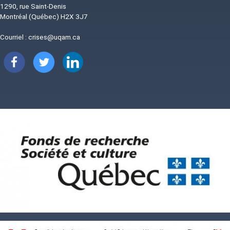
1290, rue Saint-Denis
Montréal (Québec) H2X 3J7
Courriel :
crises@uqam.ca
Image
Image
Image
Image
Image