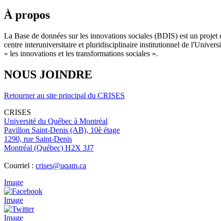
À propos
La Base de données sur les innovations sociales (BDIS) est un projet 
centre interuniversitaire et pluridisciplinaire institutionnel de l'Un
« les innovations et les transformations sociales ».
NOUS JOINDRE
Retourner au site principal du CRISES
CRISES
Université du Québec à Montréal
Pavillon Saint-Denis (AB), 10è étage
1290, rue Saint-Denis
Montréal (Québec) H2X 3J7
Courriel :
crises@uqam.ca
Image
Image
Image