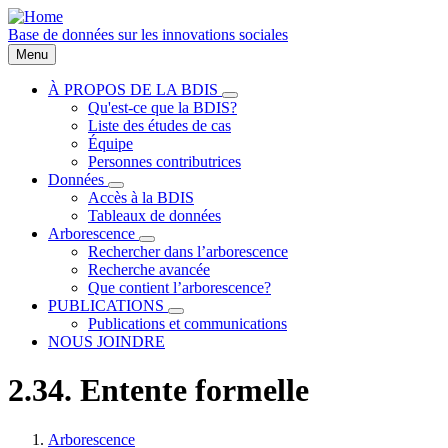
Aller
au
Base de données sur les innovations sociales
contenu
Menu
principal
À PROPOS DE LA BDIS
sous-
Qu'est-ce que la BDIS?
Main
navigation
Liste des études de cas
À
navigation
Équipe
PROPOS
Personnes contributrices
DE
LA
Données
sous-
BDIS
Accès à la BDIS
navigation
Tableaux de données
Données
Arborescence
sous-
Rechercher dans l’arborescence
navigation
Recherche avancée
Arborescence
Que contient l’arborescence?
PUBLICATIONS
sous-
Publications et communications
navigation
NOUS JOINDRE
PUBLICATIONS
2.34. Entente formelle
Arborescence