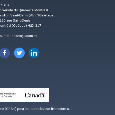
RISES
niversité du Québec à Montréal
avillon Saint-Denis (AB), 10è étage
290, rue Saint-Denis
ontréal (Québec) H2X 3J7
ourriel :
crises@uqam.ca
Image
Image
Image
s (CRSH) pour leur contribution financière au