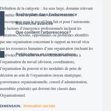
Définition de la catégorie : Au sens large, domaine relevant
du métier ou de la profession, au sens restreint,
Rechercher dans l’arborescence
préoccupation pour le travail bien fait et pour l’autonomie.
Recherche avancée
Les facteurs d’émergence professionnels incluent les
Que contient l’arborescence?
aspirations, besoins, opportunités ou problèmes identifiés
par une organisation concernant le rapport au travail vécu
par les ressources humaines d’une organisation (incluant les
bénévoles). Elle exclut tous les éléments renvoyant à
Publications et communications
l’organisation du travail (division, coordination),
l’organisation du pouvoir et les modalités de prise de
décision au sein de l’organisation (noyau stratégique,
gouvernance organisationnelle, conseil d’administration,
assemblée générale) qui doivent être classés dans
Organisationnel.
Innovation sociale
DIMENSION