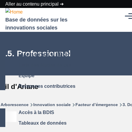
Aller au contenu principal
Men
Base de données sur les
innovations sociales
3.5. Professionnel
Qu'est-ce que la BDIS?
Liste des études de cas
Équipe
Fil d'Ariane
Personnes contributrices
Arborescence
Innovation sociale
Facteur d’émergence
3. D
Accès à la BDIS
Tableaux de données