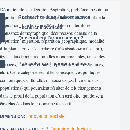
Définition de la catégorie : Aspiration, problème, besoin ou
opportunité découlant de changements dans le profil de la
Rechercher dans l’arborescence
population d’un territoire (Population du territoire :
Recherche avancée
croissance démographique, déclin/essor, densité de la
Que contient l’arborescence?
population, migration, répartition géographique, modalité
d’implantation sur le territoire (urbanisation/ruralisation),
âge, statuts familiaux, familles monoparentales, tailles des
ménages, nombre d’enfants, répartition hommes-femmes,
Publications et communications
etc.). Cette catégorie exclut les conséquences politiques,
économiques, culturelles ou sociales (ex. bien-être des
populations) qui pourraient résulter de tels changements
dans le profil de la population d’un territoire, qui doivent
être classés dans leur domaine respectif.
Innovation sociale
DIMENSION
3. Domaine du facteur
PARENT (ATTRIBUT)