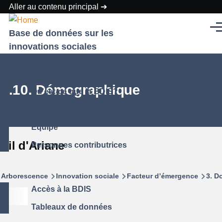
Aller au contenu principal
Men
Base de données sur les
innovations sociales
3.10. Démographique
Qu'est-ce que la BDIS?
Liste des études de cas
Équipe
Fil d'Ariane
Personnes contributrices
Arborescence
Innovation sociale
Facteur d’émergence
3. D
Accès à la BDIS
Tableaux de données