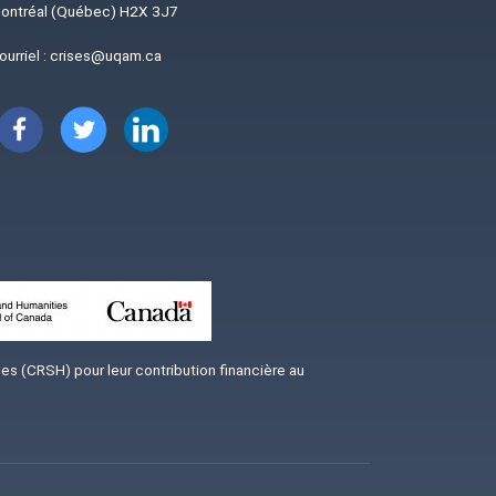
ontréal (Québec) H2X 3J7
ourriel :
crises@uqam.ca
Image
Image
Image
s (CRSH) pour leur contribution financière au