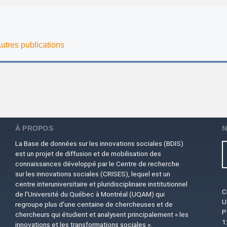
Autres publications
À PROPOS
N
La Base de données sur les innovations sociales (BDIS)
est un projet de diffusion et de mobilisation des
connaissances développé par le Centre de recherche
sur les innovations sociales (CRISES), lequel est un
centre interuniversitaire et pluridisciplinaire institutionnel
C
de l'Université du Québec à Montréal (UQAM) qui
U
regroupe plus d'une centaine de chercheuses et de
P
chercheurs qui étudient et analysent principalement « les
1
innovations et les transformations sociales ».